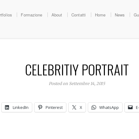
tfolios
Formazione
About
Contatti
Home
News
Gu
CELEBRITIY PORTRAIT
Posted on Settembre 14, 2015
LinkedIn
Pinterest
X
WhatsApp
E