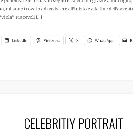
te pubblicate le foto. Non seguo il calcio ma grazie a mio figlio,
na, mi sono trovato ad assistere all’inizio e alla fine dell’avven
“Viola”. Piacevoli […]
LinkedIn
Pinterest
X
WhatsApp
E
CELEBRITIY PORTRAIT