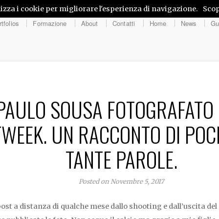
lizza i cookie per migliorare l'esperienza di navigazione.
Scop
tfolios
Formazione
About
Contatti
Home
News
Gu
PAULO SOUSA FOTOGRAFATO
WEEK. UN RACCONTO DI POC
TANTE PAROLE.
Posted on Novembre 5, 2017
post a distanza di qualche mese dallo shooting e dall’uscita d