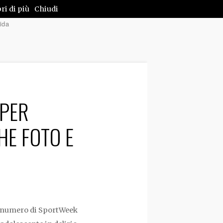
ri di più
Chiudi
ida
 PER
HE FOTO E
el numero di SportWeek