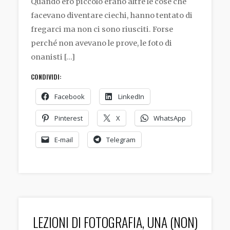
Quando ero piccolo erano altre le cose che
facevano diventare ciechi, hanno tentato di
fregarci ma non ci sono riusciti. Forse
perché non avevano le prove, le foto di
onanisti […]
CONDIVIDI:
Facebook
LinkedIn
Pinterest
X
WhatsApp
E-mail
Telegram
LEZIONI DI FOTOGRAFIA, UNA (NON)