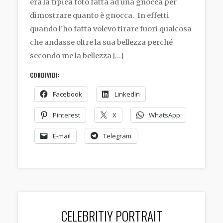
era la tipica foto fatta ad una gnocca per
dimostrare quanto è gnocca. In effetti
quando l’ho fatta volevo tirare fuori qualcosa
che andasse oltre la sua bellezza perché
secondo me la bellezza […]
CONDIVIDI:
Facebook
LinkedIn
Pinterest
X
WhatsApp
E-mail
Telegram
CELEBRITIY PORTRAIT