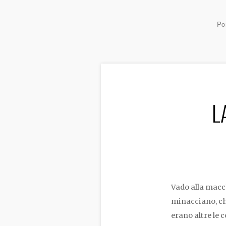
Por
L
Vado alla macc
minacciano, ch
erano altre le 