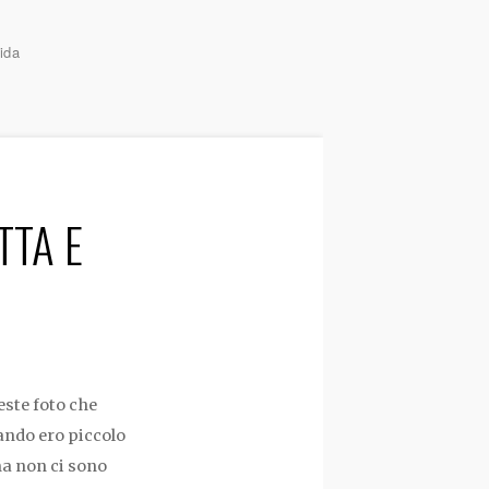
ida
TTA E
ste foto che
ndo ero piccolo
ma non ci sono