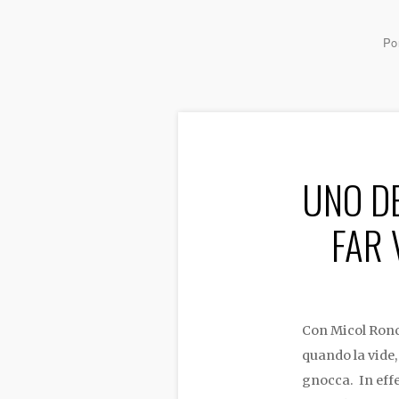
Por
UNO DE
FAR 
Con Micol Ronc
quando la vide,
gnocca. In effe