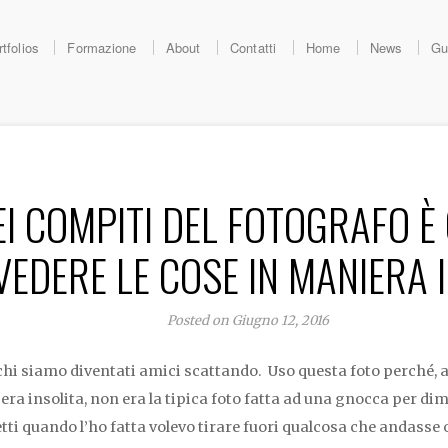
tfolios
Formazione
About
Contatti
Home
News
Gu
I COMPITI DEL FOTOGRAFO È
VEDERE LE COSE IN MANIERA 
Posted on Giugno 12, 2016
hi siamo diventati amici scattando. Uso questa foto perché, a
 era insolita, non era la tipica foto fatta ad una gnocca per d
tti quando l’ho fatta volevo tirare fuori qualcosa che andasse o