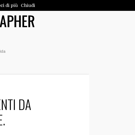
ri di più
Chiudi
ida
ENTI DA
.