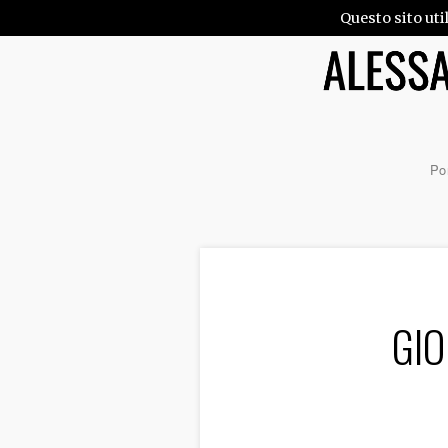
Questo sito uti
Por
GIO