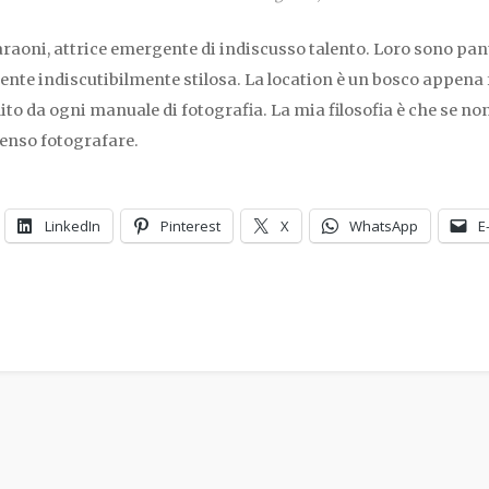
Faraoni, attrice emergente di indiscusso talento. Loro sono pa
te indiscutibilmente stilosa. La location è un bosco appena f
ito da ogni manuale di fotografia. La mia filosofia è che se n
senso fotografare.
LinkedIn
Pinterest
X
WhatsApp
E