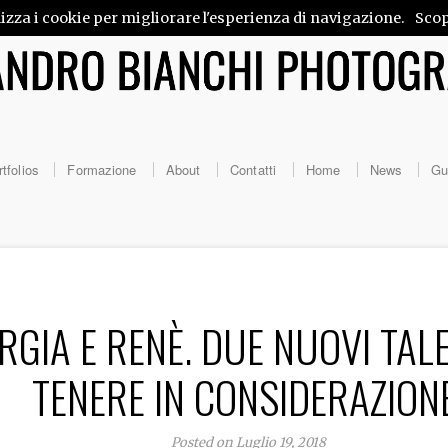
lizza i cookie per migliorare l'esperienza di navigazione.
Scop
tfolios
Formazione
About
Contatti
Home
News
Gu
RGIA E RENÈ. DUE NUOVI TAL
TENERE IN CONSIDERAZIONE
Posted on Luglio 19, 2018