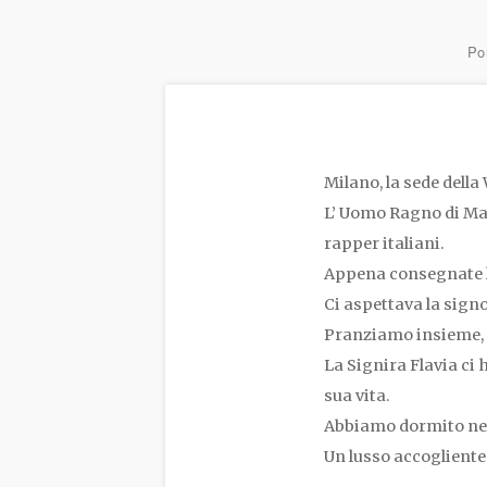
Por
Milano, la sede della
L’ Uomo Ragno di Max
rapper italiani.
Appena consegnate le 
Ci aspettava la sign
Pranziamo insieme, c
La Signira Flavia ci h
sua vita.
Abbiamo dormito nell
Un lusso accogliente 