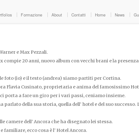
tfolios
Formazione
About
Contatti
Home
News
Gu
 Warner e Max Pezzali.
 compie 20 anni, nuovo album con vecchi brani e la presenza 
foto (io) e il testo (andrea) siamo partiti per Cortina.
ora Flavia Cusinato, proprietaria e anima del famosissimo Hot
i porta a fare un giro per i vari passi, ceniamo insieme.
a parlato della sua storia, quella dell’ hotel e del suo successo. 
e camere dell’ Ancora che ha disegnato lei stessa.
e familiare, ecco cosa è l’ Hotel Ancora.