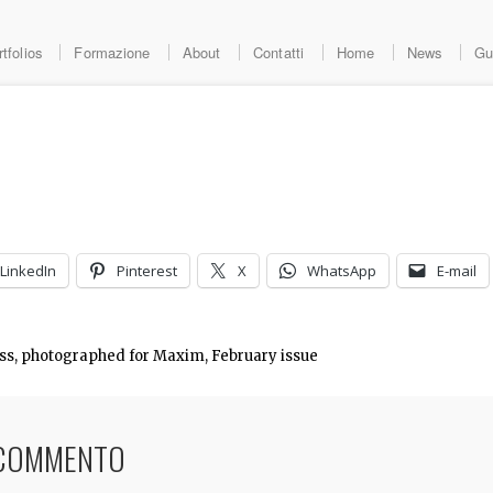
tfolios
Formazione
About
Contatti
Home
News
Gu
LinkedIn
Pinterest
X
WhatsApp
E-mail
ess, photographed for Maxim, February issue
 COMMENTO