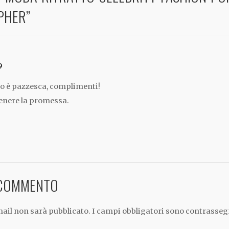
PHER
”
9
o è pazzesca, complimenti!
enere la promessa.
 COMMENTO
email non sarà pubblicato.
I campi obbligatori sono contrasseg