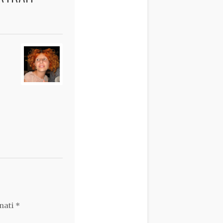
nati
*