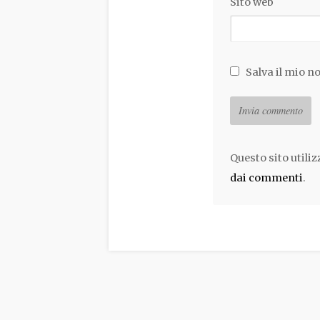
Sito web
Salva il mio n
Questo sito utili
dai commenti
.