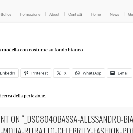
tfolios
Formazione
About
Contatti
Home
News
Gu
LinkedIn
Pinterest
X
WhatsApp
E-mail
ricerca della perfezione.
NT ON “
_DSC8040BASSA-ALESSANDRO-BIA
-MODA-RITRATTO-CELEBRITY-FASHION-PO