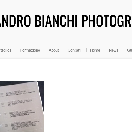
tfolios
Formazione
About
Contatti
Home
News
Gu