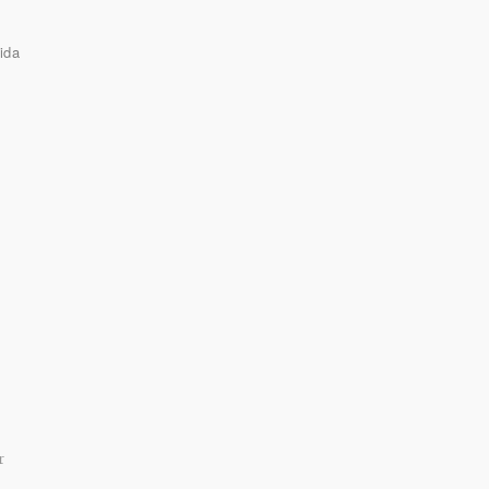
ida
r